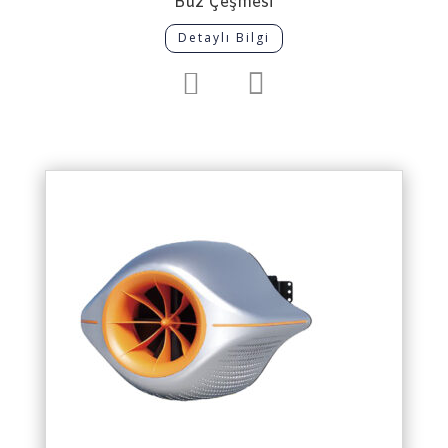
Buz Çeşmesi
Detaylı Bilgi

