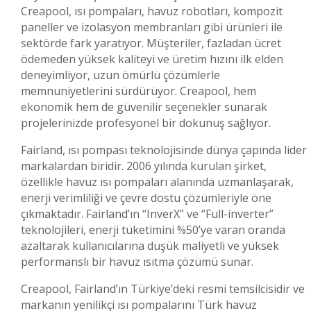
Creapool, ısı pompaları, havuz robotları, kompozit
paneller ve izolasyon membranları gibi ürünleri ile
sektörde fark yaratıyor. Müşteriler, fazladan ücret
ödemeden yüksek kaliteyi ve üretim hızını ilk elden
deneyimliyor, uzun ömürlü çözümlerle
memnuniyetlerini sürdürüyor. Creapool, hem
ekonomik hem de güvenilir seçenekler sunarak
projelerinizde profesyonel bir dokunuş sağlıyor.
Fairland, ısı pompası teknolojisinde dünya çapında lider
markalardan biridir. 2006 yılında kurulan şirket,
özellikle havuz ısı pompaları alanında uzmanlaşarak,
enerji verimliliği ve çevre dostu çözümleriyle öne
çıkmaktadır. Fairland’ın “InverX” ve “Full-inverter”
teknolojileri, enerji tüketimini %50’ye varan oranda
azaltarak kullanıcılarına düşük maliyetli ve yüksek
performanslı bir havuz ısıtma çözümü sunar.
Creapool, Fairland’ın Türkiye’deki resmi temsilcisidir ve
markanın yenilikçi ısı pompalarını Türk havuz