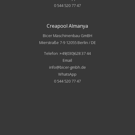
0 544 520 77 47
Creapool Almanya
Bicer Maschinenbau GmBH
Mierstraße 7-9 12055 Berlin / DE
Telefon :+49(030)628 37 44
Email
info@bicer-gmbh.de
WhatsApp
0 544 520 77 47