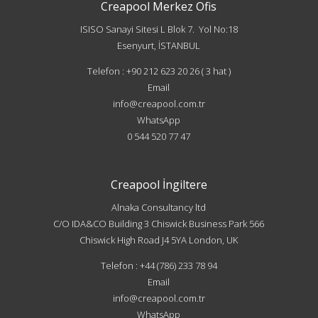
Creapool Merkez Ofis
ISISO Sanayi Sitesi
L Blok 7. Yol No:18
Esenyurt, İSTANBUL
Telefon : +90 212 623 20 26 ( 3 hat )
Email
info@creapool.com.tr
WhatsApp
0 544 520 77 47
Creapool İngiltere
Alnaka Consultancy ltd
C/O IDA&CO Building 3 Chiswick Business Park 566
Chiswick High Road J4 5YA London, UK
Telefon : +44 (786) 233 78 94
Email
info@creapool.com.tr
WhatsApp